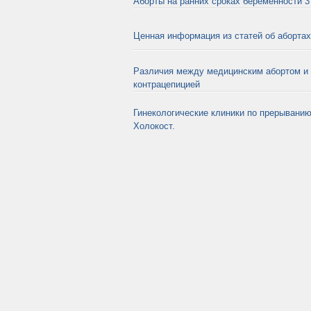
Аборты на ранних сроках беременности 3 
Ценная информация из статей об абортах
Различия между медицинским абортом и 
контрацепицией
Гинекологические клиники по прерыванию
Холокост.