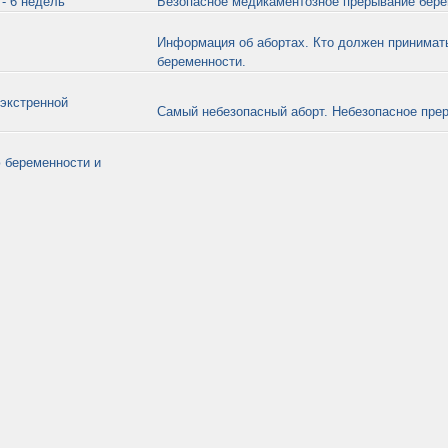
- 6 недель
Безопасное медикаментозное прерывание бер
Информация об абортах. Кто должен принимат
беременности.
экстренной
Самый небезопасный аборт. Небезопасное пре
 беременности и