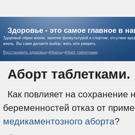
Здоровье - это самое главное в н
Здоровый образ жизни, занятие физкультурой и спортом, отсутвие вр
жизнь. Вы сами делаете выбор: жить или умереть.
Восстановить здоровье
-›
Аборты
-›
Аборт таблетками
Аборт таблетками.
Как повлияет на сохранение
беременностей отказ от прим
медикаментозного аборта
?