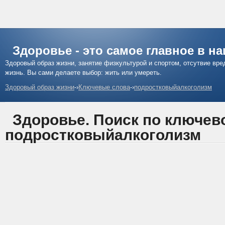
Здоровье - это самое главное в н
Здоровый образ жизни, занятие физкультурой и спортом, отсутвие вр
жизнь. Вы сами делаете выбор: жить или умереть.
Здоровый образ жизни
-›
Ключевые слова
-›
подростковыйалкоголизм
Здоровье. Поиск по ключев
подростковыйалкоголизм