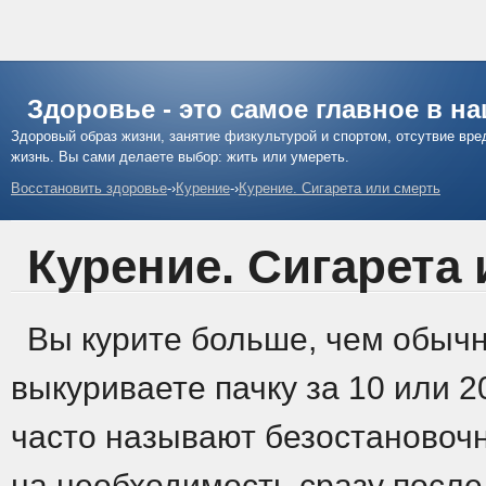
Здоровье - это самое главное в н
Здоровый образ жизни, занятие физкультурой и спортом, отсутвие вр
жизнь. Вы сами делаете выбор: жить или умереть.
Восстановить здоровье
-›
Курение
-›
Курение. Сигарета или смерть
Курение. Сигарета 
Вы курите больше, чем обычн
выкуриваете пачку за 10 или 20
часто называют безостановоч
на необходимость сразу после