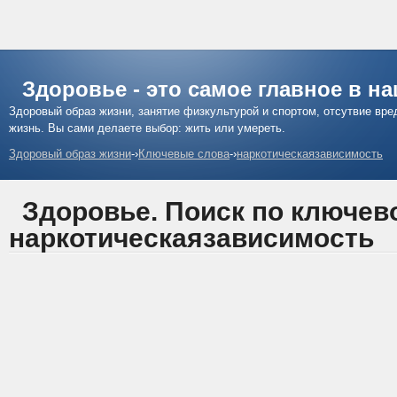
Здоровье - это самое главное в н
Здоровый образ жизни, занятие физкультурой и спортом, отсутвие вр
жизнь. Вы сами делаете выбор: жить или умереть.
Здоровый образ жизни
-›
Ключевые слова
-›
наркотическаязависимость
Здоровье. Поиск по ключев
наркотическаязависимость