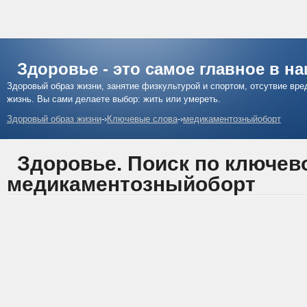
Здоровье - это самое главное в н
Здоровый образ жизни, занятие физкультурой и спортом, отсутвие вр
жизнь. Вы сами делаете выбор: жить или умереть.
Здоровый образ жизни
-›
Ключевые слова
-›
медикаментозныйоборт
Здоровье. Поиск по ключев
медикаментозныйоборт