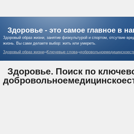
Здоровье - это самое главное в н
Здоровый образ жизни, занятие физкультурой и спортом, отсутвие вр
жизнь. Вы сами делаете выбор: жить или умереть.
Здоровый образ жизни
-›
Ключевые слова
-›
добровольноемедицинскоест
Здоровье. Поиск по ключев
добровольноемедицинскоес