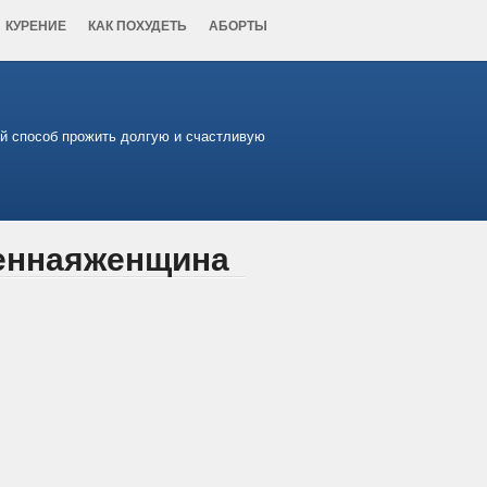
КУРЕНИЕ
КАК ПОХУДЕТЬ
АБОРТЫ
ий способ прожить долгую и счастливую
меннаяженщина